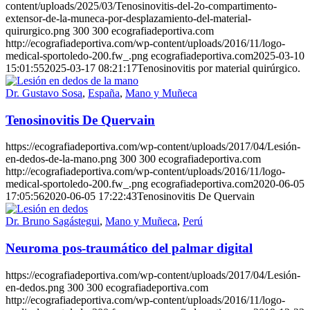
content/uploads/2025/03/Tenosinovitis-del-2o-compartimento-
extensor-de-la-muneca-por-desplazamiento-del-material-
quirurgico.png
300
300
ecografiadeportiva.com
http://ecografiadeportiva.com/wp-content/uploads/2016/11/logo-
medical-sportoledo-200.fw_.png
ecografiadeportiva.com
2025-03-10
15:01:55
2025-03-17 08:21:17
Tenosinovitis por material quirúrgico.
Dr. Gustavo Sosa
,
España
,
Mano y Muñeca
Tenosinovitis De Quervain
https://ecografiadeportiva.com/wp-content/uploads/2017/04/Lesión-
en-dedos-de-la-mano.png
300
300
ecografiadeportiva.com
http://ecografiadeportiva.com/wp-content/uploads/2016/11/logo-
medical-sportoledo-200.fw_.png
ecografiadeportiva.com
2020-06-05
17:05:56
2020-06-05 17:22:43
Tenosinovitis De Quervain
Dr. Bruno Sagástegui
,
Mano y Muñeca
,
Perú
Neuroma pos-traumático del palmar digital
https://ecografiadeportiva.com/wp-content/uploads/2017/04/Lesión-
en-dedos.png
300
300
ecografiadeportiva.com
http://ecografiadeportiva.com/wp-content/uploads/2016/11/logo-