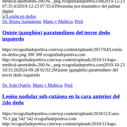
medical-sportoledo-200.fw_.png
ecografiadeportiva.com
2019-12-23
07:35:43
2019-12-23 07:35:43
Neuroma pos-traumático del palmar
digital
Dr. Bruno Sagástegui
,
Mano y Muñeca
,
Perú
Quiste (ganglión) paratendíneo del tercer dedo
izquierdo
https://ecografiadeportiva.com/wp-content/uploads/2017/04/Lesión-
en-dedos.png
300
300
ecografiadeportiva.com
http://ecografiadeportiva.com/wp-content/uploads/2016/11/logo-
medical-sportoledo-200.fw_.png
ecografiadeportiva.com
2019-10-23
10:33:26
2024-09-28 02:02:26
Quiste (ganglión) paratendíneo del
tercer dedo izquierdo
Dr. Iván Quirós
,
Mano y Muñeca
,
Perú
Lesión nodular sub-cutánea en la cara anterior del
2do dedo
https://ecografiadeportiva.com/wp-content/uploads/2018/11/Caso-
70-1.jpg
542
542
ecografiadeportiva.com
http://ecografiadeportiva.com/wp-content/uploads/2016/11/logo-