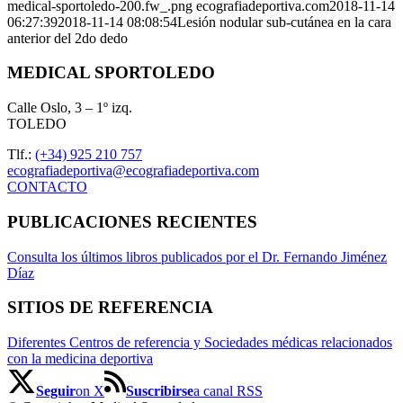
medical-sportoledo-200.fw_.png
ecografiadeportiva.com
2018-11-14
06:27:39
2018-11-14 08:08:54
Lesión nodular sub-cutánea en la cara
anterior del 2do dedo
MEDICAL SPORTOLEDO
Calle Oslo, 3 – 1º izq.
TOLEDO
Tlf.:
(+34) 925 210 757
ecografiadeportiva@ecografiadeportiva.com
CONTACTO
PUBLICACIONES RECIENTES
Consulta los últimos libros publicados por el Dr. Fernando Jiménez
Díaz
SITIOS DE REFERENCIA
Diferentes Centros de referencia y Sociedades médicas relacionados
con la medicina deportiva
Seguir
on X
Suscribirse
a canal RSS