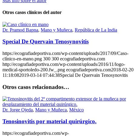
Más info sobre el autor
Otros casos clínicos del autor
Dr. Pramod Bapna
,
Mano y Muñeca
,
República de La India
Special De Quervain Tenosynovitis
https://ecografiadeportiva.com/wp-content/uploads/2017/09/Caso-
clínico-en-mano.png
300
300
ecografiadeportiva.com
http://ecografiadeportiva.com/wp-content/uploads/2016/11/logo-
medical-sportoledo-200.fw_.png
ecografiadeportiva.com
2018-02-20
11:18:08
2019-03-14 07:44:38
Special De Quervain Tenosynovitis
Otros casos relacionados…
Dr. Jorge Ojeda
,
Mano y Muñeca
,
México
Tenosinovitis por material quirúrgico.
https://ecografiadeportiva.com/wp-