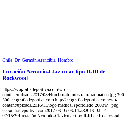
Chile
,
Dr. Germán Arancibia
,
Hombro
Luxación Acromio-Clavicular tipo II-III de
Rockwood
https://ecografiadeportiva.com/wp-
content/uploads/2017/08/Hombro-doloroso-no-traumático.jpg
300
300
ecografiadeportiva.com
http://ecografiadeportiva.com/wp-
content/uploads/2016/11/logo-medical-sportoledo-200.fw_.png
ecografiadeportiva.com
2017-09-05 09:14:23
2019-03-14
07:15:29
Luxación Acromio-Clavicular tipo II-III de Rockwood