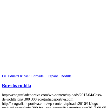
Dr. Eduard Ribas i Forcadell
,
España
,
Rodilla
Bursitis rodilla
https://ecografiadeportiva.com/wp-content/uploads/2017/04/Caso-
de-rodilla.png
300
300
ecografiadeportiva.com
http://ecografiadeportiva.com/wp-content/uploads/2016/11/logo-
medical-sportoledo-200.fw_.png
ecografiadeportiva.com
2017-09-05