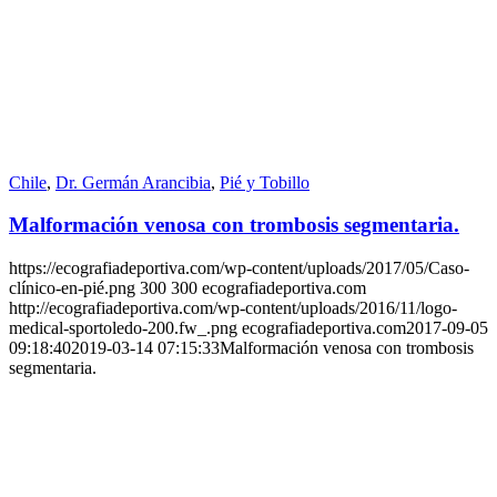
Chile
,
Dr. Germán Arancibia
,
Pié y Tobillo
Malformación venosa con trombosis segmentaria.
https://ecografiadeportiva.com/wp-content/uploads/2017/05/Caso-
clínico-en-pié.png
300
300
ecografiadeportiva.com
http://ecografiadeportiva.com/wp-content/uploads/2016/11/logo-
medical-sportoledo-200.fw_.png
ecografiadeportiva.com
2017-09-05
09:18:40
2019-03-14 07:15:33
Malformación venosa con trombosis
segmentaria.