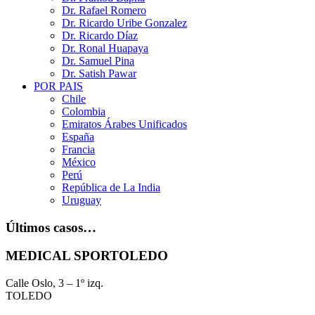
Dr. Rafael Romero
Dr. Ricardo Uribe Gonzalez
Dr. Ricardo Díaz
Dr. Ronal Huapaya
Dr. Samuel Pina
Dr. Satish Pawar
POR PAIS
Chile
Colombia
Emiratos Árabes Unificados
España
Francia
México
Perú
República de La India
Uruguay
Últimos casos…
MEDICAL SPORTOLEDO
Calle Oslo, 3 – 1º izq.
TOLEDO