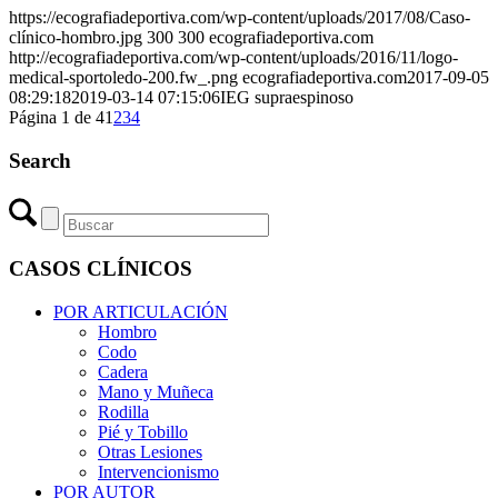
https://ecografiadeportiva.com/wp-content/uploads/2017/08/Caso-
clínico-hombro.jpg
300
300
ecografiadeportiva.com
http://ecografiadeportiva.com/wp-content/uploads/2016/11/logo-
medical-sportoledo-200.fw_.png
ecografiadeportiva.com
2017-09-05
08:29:18
2019-03-14 07:15:06
IEG supraespinoso
Página 1 de 4
1
2
3
4
Search
CASOS CLÍNICOS
POR ARTICULACIÓN
Hombro
Codo
Cadera
Mano y Muñeca
Rodilla
Pié y Tobillo
Otras Lesiones
Intervencionismo
POR AUTOR