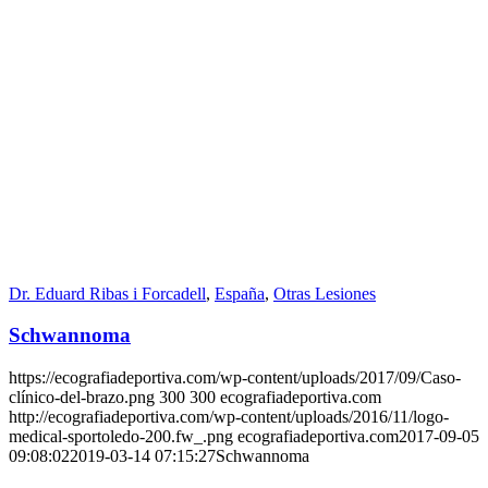
Dr. Eduard Ribas i Forcadell
,
España
,
Otras Lesiones
Schwannoma
https://ecografiadeportiva.com/wp-content/uploads/2017/09/Caso-
clínico-del-brazo.png
300
300
ecografiadeportiva.com
http://ecografiadeportiva.com/wp-content/uploads/2016/11/logo-
medical-sportoledo-200.fw_.png
ecografiadeportiva.com
2017-09-05
09:08:02
2019-03-14 07:15:27
Schwannoma