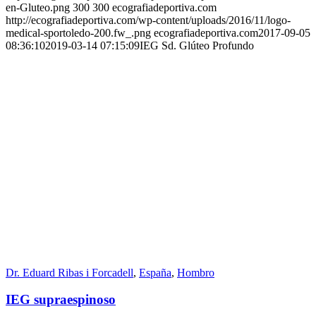
en-Gluteo.png
300
300
ecografiadeportiva.com
http://ecografiadeportiva.com/wp-content/uploads/2016/11/logo-
medical-sportoledo-200.fw_.png
ecografiadeportiva.com
2017-09-05
08:36:10
2019-03-14 07:15:09
IEG Sd. Glúteo Profundo
Dr. Eduard Ribas i Forcadell
,
España
,
Hombro
IEG supraespinoso