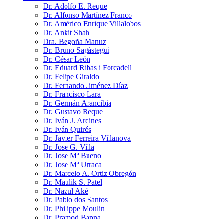
Dr. Adolfo E. Reque
Dr. Alfonso Martínez Franco
Dr. Américo Enrique Villalobos
Dr. Ankit Shah
Dra. Begoña Manuz
Dr. Bruno Sagástegui
Dr. César León
Dr. Eduard Ribas i Forcadell
Dr. Felipe Giraldo
Dr. Fernando Jiménez Díaz
Dr. Francisco Lara
Dr. Germán Arancibia
Dr. Gustavo Reque
Dr. Iván J. Ardines
Dr. Iván Quirós
Dr. Javier Ferreira Villanova
Dr. Jose G. Villa
Dr. Jose Mª Bueno
Dr. Jose Mª Urraca
Dr. Marcelo A. Ortiz Obregón
Dr. Maulik S. Patel
Dr. Nazul Aké
Dr. Pablo dos Santos
Dr. Philippe Moulin
Dr. Pramod Bapna