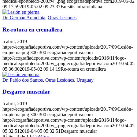
medical-sportoledo-200.fw_.png
ecografiadeportiva.com
2019-05-02
09:17:59
2019-05-02 09:23:37
Bursitis infrarotuliana
Dr. Germán Arancibia
,
Otras Lesiones
Re-rotura en cremallera
5 abril, 2019
https://ecografiadeportiva.com/wp-content/uploads/2017/09/Lesión-
en-pierna.png
300
300
ecografiadeportiva.com
http://ecografiadeportiva.com/wp-content/uploads/2016/11/logo-
medical-sportoledo-200.fw_.png
ecografiadeportiva.com
2019-04-05
05:36:30
2019-05-02 09:14:19
Re-rotura en cremallera
Dr. Pablo dos Santos
,
Otras Lesiones
,
Uruguay
Desgarro muscular
5 abril, 2019
https://ecografiadeportiva.com/wp-content/uploads/2017/09/Lesión-
en-pierna.png
300
300
ecografiadeportiva.com
http://ecografiadeportiva.com/wp-content/uploads/2016/11/logo-
medical-sportoledo-200.fw_.png
ecografiadeportiva.com
2019-04-05
05:32:51
2019-04-05 05:32:51
Desgarro muscular
Página 3 de 12
‹
1
2
3
4
5
›
»