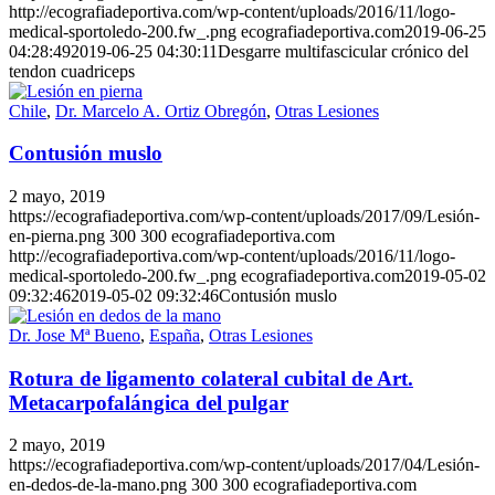
http://ecografiadeportiva.com/wp-content/uploads/2016/11/logo-
medical-sportoledo-200.fw_.png
ecografiadeportiva.com
2019-06-25
04:28:49
2019-06-25 04:30:11
Desgarre multifascicular crónico del
tendon cuadriceps
Chile
,
Dr. Marcelo A. Ortiz Obregón
,
Otras Lesiones
Contusión muslo
2 mayo, 2019
https://ecografiadeportiva.com/wp-content/uploads/2017/09/Lesión-
en-pierna.png
300
300
ecografiadeportiva.com
http://ecografiadeportiva.com/wp-content/uploads/2016/11/logo-
medical-sportoledo-200.fw_.png
ecografiadeportiva.com
2019-05-02
09:32:46
2019-05-02 09:32:46
Contusión muslo
Dr. Jose Mª Bueno
,
España
,
Otras Lesiones
Rotura de ligamento colateral cubital de Art.
Metacarpofalángica del pulgar
2 mayo, 2019
https://ecografiadeportiva.com/wp-content/uploads/2017/04/Lesión-
en-dedos-de-la-mano.png
300
300
ecografiadeportiva.com