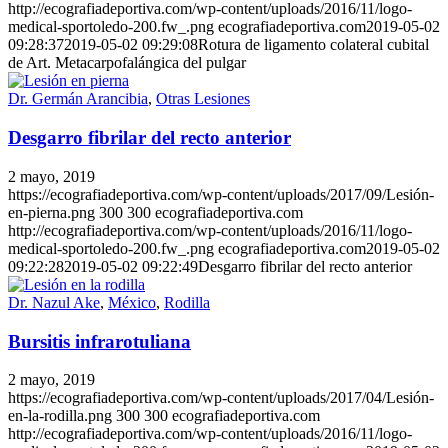
http://ecografiadeportiva.com/wp-content/uploads/2016/11/logo-
medical-sportoledo-200.fw_.png
ecografiadeportiva.com
2019-05-02
09:28:37
2019-05-02 09:29:08
Rotura de ligamento colateral cubital
de Art. Metacarpofalángica del pulgar
Dr. Germán Arancibia
,
Otras Lesiones
Desgarro fibrilar del recto anterior
2 mayo, 2019
https://ecografiadeportiva.com/wp-content/uploads/2017/09/Lesión-
en-pierna.png
300
300
ecografiadeportiva.com
http://ecografiadeportiva.com/wp-content/uploads/2016/11/logo-
medical-sportoledo-200.fw_.png
ecografiadeportiva.com
2019-05-02
09:22:28
2019-05-02 09:22:49
Desgarro fibrilar del recto anterior
Dr. Nazul Ake
,
México
,
Rodilla
Bursitis infrarotuliana
2 mayo, 2019
https://ecografiadeportiva.com/wp-content/uploads/2017/04/Lesión-
en-la-rodilla.png
300
300
ecografiadeportiva.com
http://ecografiadeportiva.com/wp-content/uploads/2016/11/logo-