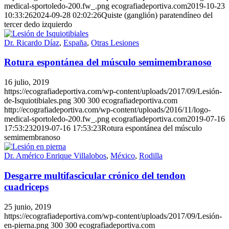
medical-sportoledo-200.fw_.png
ecografiadeportiva.com
2019-10-23
10:33:26
2024-09-28 02:02:26
Quiste (ganglión) paratendíneo del
tercer dedo izquierdo
Dr. Ricardo Díaz
,
España
,
Otras Lesiones
Rotura espontánea del músculo semimembranoso
16 julio, 2019
https://ecografiadeportiva.com/wp-content/uploads/2017/09/Lesión-
de-Isquiotibiales.png
300
300
ecografiadeportiva.com
http://ecografiadeportiva.com/wp-content/uploads/2016/11/logo-
medical-sportoledo-200.fw_.png
ecografiadeportiva.com
2019-07-16
17:53:23
2019-07-16 17:53:23
Rotura espontánea del músculo
semimembranoso
Dr. Américo Enrique Villalobos
,
México
,
Rodilla
Desgarre multifascicular crónico del tendon
cuadriceps
25 junio, 2019
https://ecografiadeportiva.com/wp-content/uploads/2017/09/Lesión-
en-pierna.png
300
300
ecografiadeportiva.com