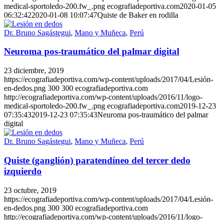
medical-sportoledo-200.fw_.png
ecografiadeportiva.com
2020-01-05
06:32:42
2020-01-08 10:07:47
Quiste de Baker en rodilla
Dr. Bruno Sagástegui
,
Mano y Muñeca
,
Perú
Neuroma pos-traumático del palmar digital
23 diciembre, 2019
https://ecografiadeportiva.com/wp-content/uploads/2017/04/Lesión-
en-dedos.png
300
300
ecografiadeportiva.com
http://ecografiadeportiva.com/wp-content/uploads/2016/11/logo-
medical-sportoledo-200.fw_.png
ecografiadeportiva.com
2019-12-23
07:35:43
2019-12-23 07:35:43
Neuroma pos-traumático del palmar
digital
Dr. Bruno Sagástegui
,
Mano y Muñeca
,
Perú
Quiste (ganglión) paratendíneo del tercer dedo
izquierdo
23 octubre, 2019
https://ecografiadeportiva.com/wp-content/uploads/2017/04/Lesión-
en-dedos.png
300
300
ecografiadeportiva.com
http://ecografiadeportiva.com/wp-content/uploads/2016/11/logo-