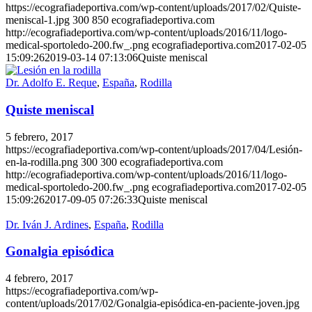
https://ecografiadeportiva.com/wp-content/uploads/2017/02/Quiste-
meniscal-1.jpg
300
850
ecografiadeportiva.com
http://ecografiadeportiva.com/wp-content/uploads/2016/11/logo-
medical-sportoledo-200.fw_.png
ecografiadeportiva.com
2017-02-05
15:09:26
2019-03-14 07:13:06
Quiste meniscal
Dr. Adolfo E. Reque
,
España
,
Rodilla
Quiste meniscal
5 febrero, 2017
https://ecografiadeportiva.com/wp-content/uploads/2017/04/Lesión-
en-la-rodilla.png
300
300
ecografiadeportiva.com
http://ecografiadeportiva.com/wp-content/uploads/2016/11/logo-
medical-sportoledo-200.fw_.png
ecografiadeportiva.com
2017-02-05
15:09:26
2017-09-05 07:26:33
Quiste meniscal
Dr. Iván J. Ardines
,
España
,
Rodilla
Gonalgia episódica
4 febrero, 2017
https://ecografiadeportiva.com/wp-
content/uploads/2017/02/Gonalgia-episódica-en-paciente-joven.jpg