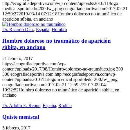
http://ecografiadeportiva.com/wp-content/uploads/2016/11/logo-
medical-sportoledo-200.fw_.png
ecografiadeportiva.com
2017-02-21
12:59:27
2019-03-14 07:12:18
Hombro doloroso no traumático de
aparición súbita, en anciano
Dr. Ricardo Díaz
,
España
,
Hombro
Hombro doloroso no traumático de aparición
súbita, en anciano
21 febrero, 2017
https://ecografiadeportiva.com/wp-
content/uploads/2017/08/Hombro-doloroso-no-traumático.jpg
300
300
ecografiadeportiva.com
http://ecografiadeportiva.com/wp-
content/uploads/2016/11/logo-medical-sportoledo-200.fw_.png
ecografiadeportiva.com
2017-02-21 12:59:27
2017-09-04
10:32:52
Hombro doloroso no traumático de aparición súbita, en
anciano
Dr. Adolfo E. Reque
,
España
,
Rodilla
Quiste meniscal
5 febrero, 2017