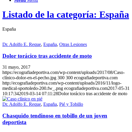
Menú
Menú
Listado de la categoría: España
España
Dr. Adolfo E. Reque
,
España
,
Otras Lesiones
Dolor torácico tras accidente de moto
31 mayo, 2017
https://ecografiadeportiva.com/wp-content/uploads/2017/08/Caso-
clínico-dolor-en-el-pecho.jpg
300
300
ecografiadeportiva.com
http://ecografiadeportiva.com/wp-content/uploads/2016/11/logo-
medical-sportoledo-200.fw_.png
ecografiadeportiva.com
2017-05-31
10:17:34
2019-03-14 07:11:28
Dolor torácico tras accidente de moto
Dr. Adolfo E. Reque
,
España
,
Pié y Tobillo
Chasquido tendinoso en tobillo de un joven
deportista