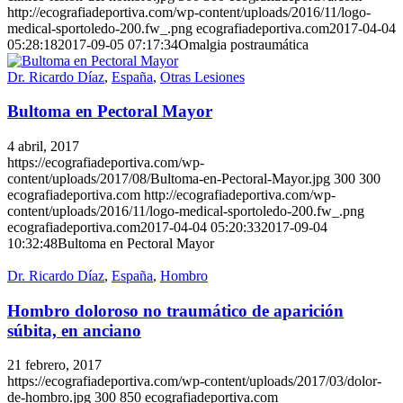
http://ecografiadeportiva.com/wp-content/uploads/2016/11/logo-
medical-sportoledo-200.fw_.png
ecografiadeportiva.com
2017-04-04
05:28:18
2017-09-05 07:17:34
Omalgia postraumática
Dr. Ricardo Díaz
,
España
,
Otras Lesiones
Bultoma en Pectoral Mayor
4 abril, 2017
https://ecografiadeportiva.com/wp-
content/uploads/2017/08/Bultoma-en-Pectoral-Mayor.jpg
300
300
ecografiadeportiva.com
http://ecografiadeportiva.com/wp-
content/uploads/2016/11/logo-medical-sportoledo-200.fw_.png
ecografiadeportiva.com
2017-04-04 05:20:33
2017-09-04
10:32:48
Bultoma en Pectoral Mayor
Dr. Ricardo Díaz
,
España
,
Hombro
Hombro doloroso no traumático de aparición
súbita, en anciano
21 febrero, 2017
https://ecografiadeportiva.com/wp-content/uploads/2017/03/dolor-
de-hombro.jpg
300
850
ecografiadeportiva.com