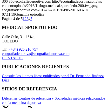
300
850
ecografiadeportiva.com
http://ecografiadeportiva.com/wp-
content/uploads/2016/11/logo-medical-sportoledo-200.fw_.png
ecografiadeportiva.com
2017-02-04 15:04:05
2019-03-14
07:11:59
Gonalgia episódica
Página 4 de 5
1
2
3
4
5
MEDICAL SPORTOLEDO
Calle Oslo, 3 – 1º izq.
TOLEDO
Tlf.:
(+34) 925 210 757
ecografiadeportiva@ecografiadeportiva.com
CONTACTO
PUBLICACIONES RECIENTES
Consulta los últimos libros publicados por el Dr. Fernando Jiménez
Díaz
SITIOS DE REFERENCIA
Diferentes Centros de referencia y Sociedades médicas relacionados
con la medicina deportiva