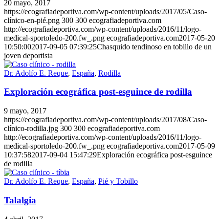
20 mayo, 2017
https://ecografiadeportiva.com/wp-content/uploads/2017/05/Caso-
clínico-en-pié.png
300
300
ecografiadeportiva.com
http://ecografiadeportiva.com/wp-content/uploads/2016/11/logo-
medical-sportoledo-200.fw_.png
ecografiadeportiva.com
2017-05-20
10:50:00
2017-09-05 07:39:25
Chasquido tendinoso en tobillo de un
joven deportista
Dr. Adolfo E. Reque
,
España
,
Rodilla
Exploración ecográfica post-esguince de rodilla
9 mayo, 2017
https://ecografiadeportiva.com/wp-content/uploads/2017/08/Caso-
clínico-rodilla.jpg
300
300
ecografiadeportiva.com
http://ecografiadeportiva.com/wp-content/uploads/2016/11/logo-
medical-sportoledo-200.fw_.png
ecografiadeportiva.com
2017-05-09
10:37:58
2017-09-04 15:47:29
Exploración ecográfica post-esguince
de rodilla
Dr. Adolfo E. Reque
,
España
,
Pié y Tobillo
Talalgia