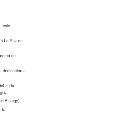
 tesis:
rio La Paz de
tónoma de
l dedicación a
ol en la
gía.
nd Biology).
ía.