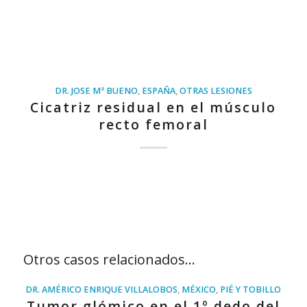
DR. JOSE Mª BUENO
,
ESPAÑA
,
OTRAS LESIONES
Cicatriz residual en el músculo
recto femoral
Otros casos relacionados…
DR. AMÉRICO ENRIQUE VILLALOBOS
,
MÉXICO
,
PIÉ Y TOBILLO
Tumor glómico en el 1º dedo del